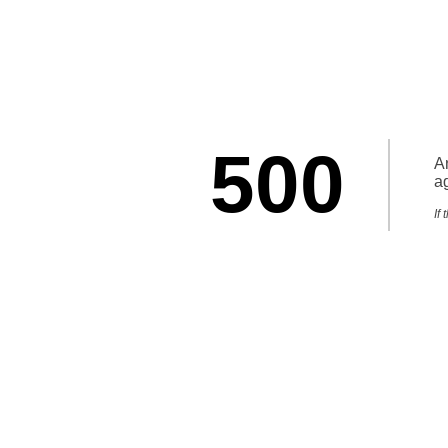
500
An
ag
If