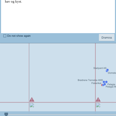
hav og kyst.
Do not show again
Dismiss