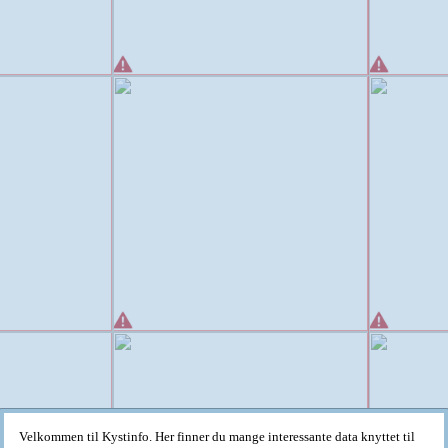
Velkommen til Kystinfo. Her finner du mange interessante data knyttet til